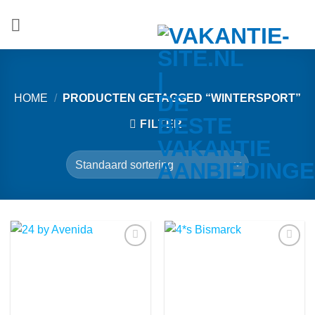
Ga
naar
inhoud
HOME
/
PRODUCTEN GETAGGED “WINTERSPORT”
FILTER