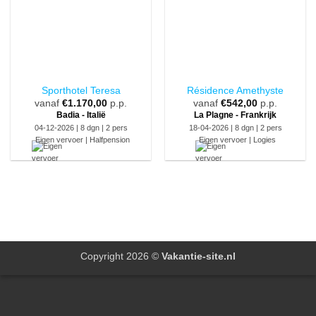
Sporthotel Teresa
Résidence Amethyste
vanaf
€
1.170,00
p.p.
vanaf
€
542,00
p.p.
Badia - Italië
La Plagne - Frankrijk
04-12-2026 | 8 dgn | 2 pers
18-04-2026 | 8 dgn | 2 pers
Eigen vervoer | Halfpension
Eigen vervoer | Logies
Copyright 2026 ©
Vakantie-site.nl