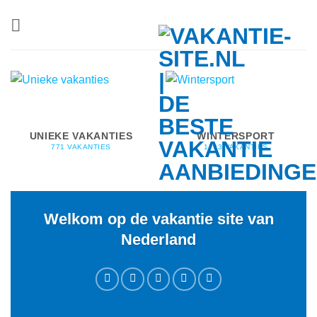
Ga
naar
inhoud
UNIEKE VAKANTIES
WINTERSPORT
771 VAKANTIES
1793 VAKANTIES
Welkom op de vakantie site van
Nederland