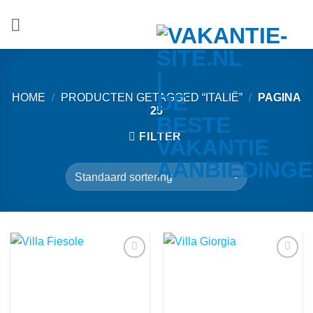
Ga
naar
inhoud
HOME
/
PRODUCTEN GETAGGED “ITALIË”
/
PAGINA
25
FILTER