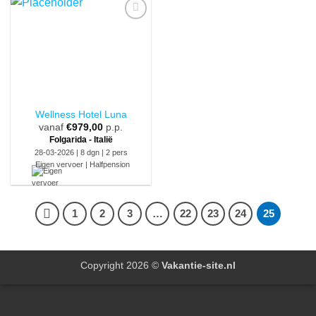
Wellness Hotel Luna
vanaf
€
979,00
p.p.
Folgarida - Italië
28-03-2026 | 8 dgn | 2 pers
Eigen vervoer | Halfpension
1
2
3
…
22
23
24
25
Copyright 2026 ©
Vakantie-site.nl