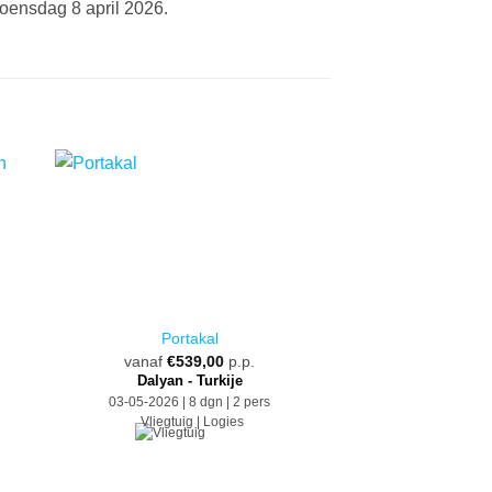
woensdag 8 april 2026.
Portakal
Cefalù i
vanaf
€
539,00
p.p.
vanaf
€
78
Dalyan - Turkije
Cefalù - 
03-05-2026 | 8 dgn | 2 pers
09-05-2026 | 8 
Vliegtuig | Logies
Vliegtuig 