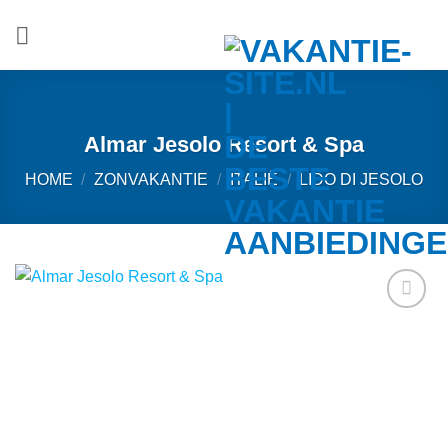
Ga
naar
inhoud
Almar Jesolo Resort & Spa
HOME
/
ZONVAKANTIE
/
ITALIË
/
LIDO DI JESOLO