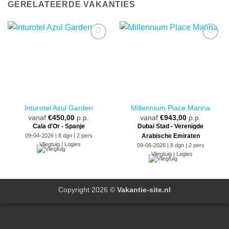
GERELATEERDE VAKANTIES
Inturotel Azul Garden
Millennium Place Marina
vanaf
€
450,00
p.p.
vanaf
€
943,00
p.p.
Cala d'Or - Spanje
Dubai Stad - Verenigde
09-04-2026 | 8 dgn | 2 pers
Arabische Emiraten
Vliegtuig | Logies
09-06-2026 | 8 dgn | 2 pers
Vliegtuig | Logies
Copyright 2026 ©
Vakantie-site.nl