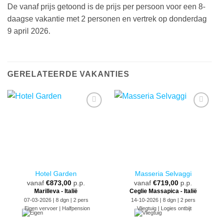
De vanaf prijs getoond is de prijs per persoon voor een 8-
daagse vakantie met 2 personen en vertrek op
donderdag
9 april 2026.
GERELATEERDE VAKANTIES
Hotel Garden
Masseria Selvaggi
vanaf
€
873,00
p.p.
vanaf
€
719,00
p.p.
Marilleva - Italië
Ceglie Massapica - Italië
07-03-2026 | 8 dgn | 2 pers
14-10-2026 | 8 dgn | 2 pers
Eigen vervoer | Halfpension
Vliegtuig | Logies ontbijt