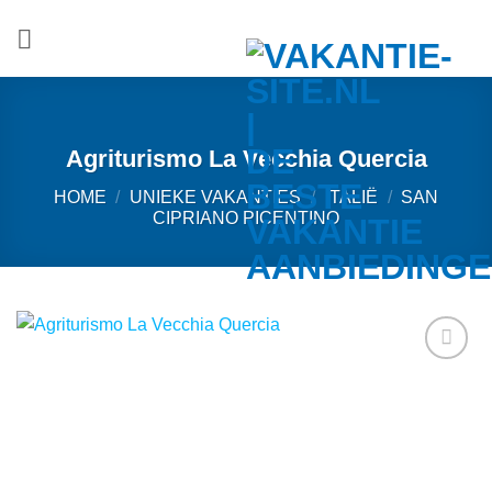
Ga
naar
inhoud
Agriturismo La Vecchia Quercia
HOME
/
UNIEKE VAKANTIES
/
ITALIË
/
SAN
CIPRIANO PICENTINO